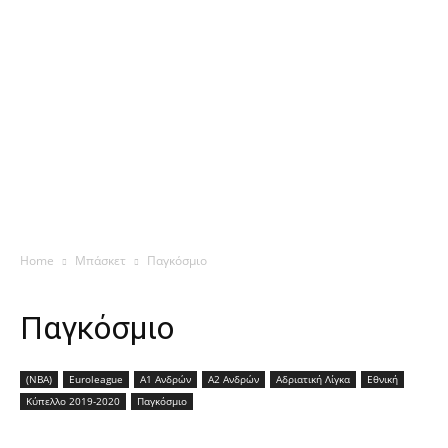
Home
Μπάσκετ
Παγκόσμιο
Παγκόσμιο
(NBA)
Euroleague
Α1 Ανδρών
Α2 Ανδρών
Αδριατική Λίγκα
Εθνική
Κύπελλο 2019-2020
Παγκόσμιο