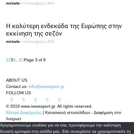
michalis
-
13 Οκτωβρίου, 2019
Η καλύτερη ενδεκάδα της Ευρώπης στην
εκκίνηση της σεζόν
michalis
-
12 Οκτωβρίου, 2019
1
2
3
4
...
8
Page 3 of 8
ABOUT US
Contact us:
info@newssport.gr
FOLLOW US
© 2019 www.newssport.gr. All rights reserved.
Κέντρο Διαφήμισης
| Κατασκευή ιστοσελίδων - Διαφήμιση στο
Ίντερνετ
Χρησιμοποιούμε cookies για να σας προσφέρουμε την καλύτερη
δυνατή εμπειρία στη σελίδα μας. Εάν συνεχίσετε να χρησιμοποιείτε τη