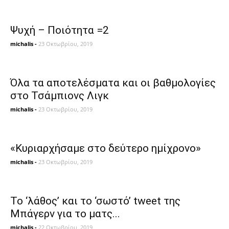
Ψυχή – Ποιότητα =2
michalis
-
23 Οκτωβρίου, 2019
Όλα τα αποτελέσματα και οι βαθμολογίες
στο Τσάμπιονς Λιγκ
michalis
-
23 Οκτωβρίου, 2019
«Κυριαρχήσαμε στο δεύτερο ημίχρονο»
michalis
-
23 Οκτωβρίου, 2019
Το ‘λάθος’ και το ‘σωστό’ tweet της
Μπάγερν για το ματς...
michalis
-
22 Οκτωβρίου, 2019