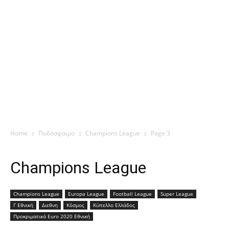
Home
Ποδόσφαιρο
Champions League
Page 3
Champions League
Champions League
Europa League
Football League
Super League
Γ Εθνική
Διεθνη
Κόσμος
Κύπελλο Ελλάδος
Προκριματικά Euro 2020 Εθνική