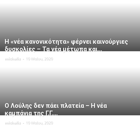
Η «νέα κανονικότητα» φέρνει καινούργιες
δυσκολίες – Τα νέα μέτωπα και...
michalis
-
10 Μαΐου, 2020
Ο Λούλης δεν πάει πλατεία – H νέα
καμπάνια της Γ.Γ....
michalis
-
10 Μαΐου, 2020