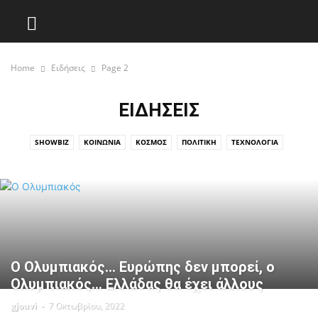
Home
Ειδήσεις
Page 2
ΕΙΔΉΣΕΙΣ
SHOWBIZ
ΚΟΙΝΩΝΊΑ
ΚΌΣΜΟΣ
ΠΟΛΙΤΙΚΉ
ΤΕΧΝΟΛΟΓΊΑ
Ο Ολυμπιακός… Ευρώπης δεν μπορεί, ο
Ολυμπιακός… Ελλάδας θα έχει άλλους
gjouvi
-
7 Οκτωβρίου, 2022