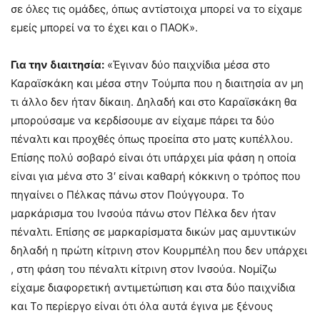
σε όλες τις ομάδες, όπως αντίστοιχα μπορεί να το είχαμε
εμείς μπορεί να το έχει και ο ΠΑΟΚ».
Για την διαιτησία:
«Έγιναν δύο παιχνίδια μέσα στο
Καραϊσκάκη και μέσα στην Τούμπα που η διαιτησία αν μη
τι άλλο δεν ήταν δίκαιη. Δηλαδή και στο Καραϊσκάκη θα
μπορούσαμε να κερδίσουμε αν είχαμε πάρει τα δύο
πέναλτι και προχθές όπως προείπα στο ματς κυπέλλου.
Επίσης πολύ σοβαρό είναι ότι υπάρχει μία φάση η οποία
είναι για μένα στο 3′ είναι καθαρή κόκκινη ο τρόπος που
πηγαίνει ο Πέλκας πάνω στον Πούγγουρα. Το
μαρκάρισμα του Ινσούα πάνω στον Πέλκα δεν ήταν
πέναλτι. Επίσης σε μαρκαρίσματα δικών μας αμυντικών
δηλαδή η πρώτη κίτρινη στον Κουρμπέλη που δεν υπάρχει
, στη φάση του πέναλτι κίτρινη στον Ινσούα. Νομίζω
είχαμε διαφορετική αντιμετώπιση και στα δύο παιχνίδια
και Το περίεργο είναι ότι όλα αυτά έγινα με ξένους