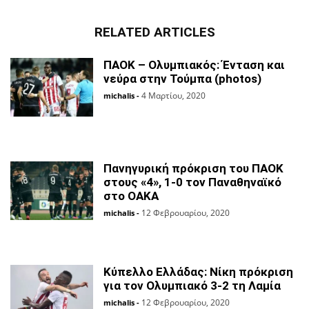
RELATED ARTICLES
ΠΑΟΚ – Ολυμπιακός: Ένταση και
νεύρα στην Τούμπα (photos)
4 Μαρτίου, 2020
michalis
-
Πανηγυρική πρόκριση του ΠΑΟΚ
στους «4», 1-0 τον Παναθηναϊκό
στο ΟΑΚΑ
12 Φεβρουαρίου, 2020
michalis
-
Κύπελλο Ελλάδας: Νίκη πρόκριση
για τον Ολυμπιακό 3-2 τη Λαμία
12 Φεβρουαρίου, 2020
michalis
-