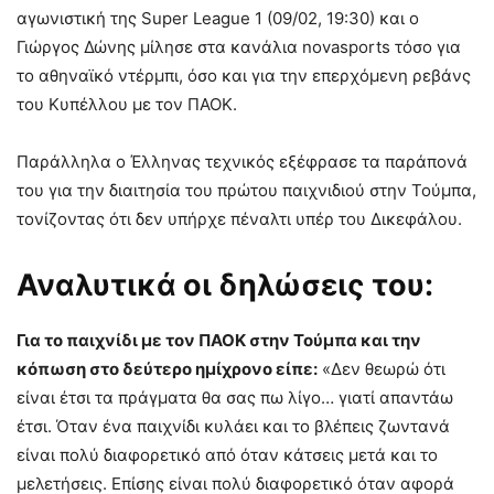
αγωνιστική της Super League 1 (09/02, 19:30) και ο
Γιώργος Δώνης μίλησε στα κανάλια novasports τόσο για
το αθηναϊκό ντέρμπι, όσο και για την επερχόμενη ρεβάνς
του Κυπέλλου με τον ΠΑΟΚ.
Παράλληλα ο Έλληνας τεχνικός εξέφρασε τα παράπονά
του για την διαιτησία του πρώτου παιχνιδιού στην Τούμπα,
τονίζοντας ότι δεν υπήρχε πέναλτι υπέρ του Δικεφάλου.
Αναλυτικά οι δηλώσεις του:
Για το παιχνίδι με τον ΠΑΟΚ στην Τούμπα και την
κόπωση στο δεύτερο ημίχρονο είπε:
«Δεν θεωρώ ότι
είναι έτσι τα πράγματα θα σας πω λίγο… γιατί απαντάω
έτσι. Όταν ένα παιχνίδι κυλάει και το βλέπεις ζωντανά
είναι πολύ διαφορετικό από όταν κάτσεις μετά και το
μελετήσεις. Επίσης είναι πολύ διαφορετικό όταν αφορά