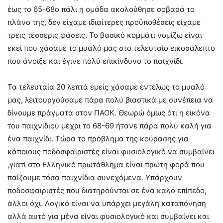
έως το 65-68ο πάλι η ομάδα ακολούθησε σοβαρά το
πλάνο της, δεν είχαμε ιδιαίτερες προϋποθέσεις είχαμε
τρεις τέσσερις φάσεις. Το βασικό κομμάτι νομίζω είναι
εκεί που χάσαμε το μυαλό μας στο τελευταίο εικοσάλεπτο
που άνοιξε και έγινε πολύ επικίνδυνο το παιχνίδι.
Τα τελευταία 20 λεπτά εμείς χάσαμε εντελώς το μυαλό
μας, λειτουργούσαμε πάρα πολύ βιαστικά με συνέπεια να
δίνουμε πράγματα στον ΠΑΟΚ. Θεωρώ όμως ότι η εικόνα
του παιχνιδιού μέχρι το 68-69 ήτανε πάρα πολύ καλή για
ένα παιχνίδι. Τώρα το πρόβλημα της κούρασης για
κάποιους ποδοσφαιριστές είναι φυσιολογικό να συμβαίνει
,γιατί στο Ελληνικό πρωτάθλημα είναι πρώτη φορά που
παίζουμε τόσα παιχνίδια συνεχόμενα. Υπάρχουν
ποδοσφαιριστές που διατηρούνται σε ένα καλό επίπεδο,
άλλοι όχι. Λογικό είναι να υπάρχει μεγάλη καταπόνηση
αλλά αυτό για μένα είναι φυσιολογικό και συμβαίνει και