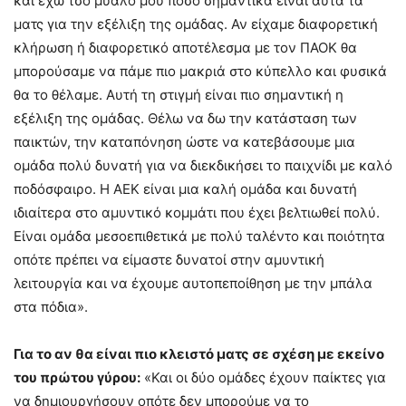
και έχω τσο μυαλό μου πόσο σημαντικά είναι αυτά τα
ματς για την εξέλιξη της ομάδας. Αν είχαμε διαφορετική
κλήρωση ή διαφορετικό αποτέλεσμα με τον ΠΑΟΚ θα
μπορούσαμε να πάμε πιο μακριά στο κύπελλο και φυσικά
θα το θέλαμε. Αυτή τη στιγμή είναι πιο σημαντική η
εξέλιξη της ομάδας. Θέλω να δω την κατάσταση των
παικτών, την καταπόνηση ώστε να κατεβάσουμε μια
ομάδα πολύ δυνατή για να διεκδικήσει το παιχνίδι με καλό
ποδόσφαιρο. Η ΑΕΚ είναι μια καλή ομάδα και δυνατή
ιδιαίτερα στο αμυντικό κομμάτι που έχει βελτιωθεί πολύ.
Είναι ομάδα μεσοεπιθετικά με πολύ ταλέντο και ποιότητα
οπότε πρέπει να είμαστε δυνατοί στην αμυντική
λειτουργία και να έχουμε αυτοπεποίθηση με την μπάλα
στα πόδια».
Για το αν θα είναι πιο κλειστό ματς σε σχέση με εκείνο
του πρώτου γύρου:
«Και οι δύο ομάδες έχουν παίκτες για
να δημιουργήσουν οπότε δεν μπορούμε να το