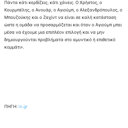
Πάντα κάτι κερδίζεις, κάτι χάνεις. Ο Χρήστος, ο
Κουρμπέλης, ο Ανουάρ, ο Αγιούμπ, ο Αλεξανδρόπουλος, ο
Μπουζούκης και ο Ζαχίντ να είναι σε καλή κατάσταση
ώστε η ομάδα να προσαρμόζεται και όταν ο Αγιούμπ μπει
μέσα να έχουμε μια επιπλέον επιλογή και να μην
δημιουργούνται προβλήματα στο αμυντικό ή επιθετικό
κομμάτι».
ΠΗΓΗ:
in.gr