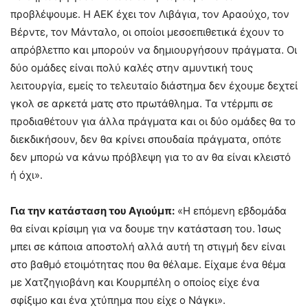
προβλέψουμε. Η ΑΕΚ έχει τον Λιβάγια, τον Αραούχο, τον
Βέρντε, τον Μάνταλο, οι οποίοι μεσοεπιθετικά έχουν το
απρόβλετπο και μπορούν να δημιουργήσουν πράγματα. Οι
δύο ομάδες είναι πολύ καλές στην αμυντική τους
λειτουργία, εμείς το τελευταίο διάστημα δεν έχουμε δεχτεί
γκολ σε αρκετά ματς στο πρωτάθλημα. Τα ντέρμπι σε
προδιαθέτουν για άλλα πράγματα και οι δύο ομάδες θα το
διεκδικήσουν, δεν θα κρίνει σπουδαία πράγματα, οπότε
δεν μπορώ να κάνω πρόβλεψη για το αν θα είναι κλειστό
ή όχι».
Για την κατάσταση του Αγιούμπ:
«Η επόμενη εβδομάδα
θα είναι κρίσιμη για να δουμε την κατάσταση του. Ίσως
μπει σε κάποια αποστολή αλλά αυτή τη στιγμή δεν είναι
στο βαθμό ετοιμότητας που θα θέλαμε. Είχαμε ένα θέμα
με Χατζηγιοβάνη και Κουρμπέλη ο οποίος είχε ένα
σφίξιμο και ένα χτύπημα που είχε ο Νάγκι».