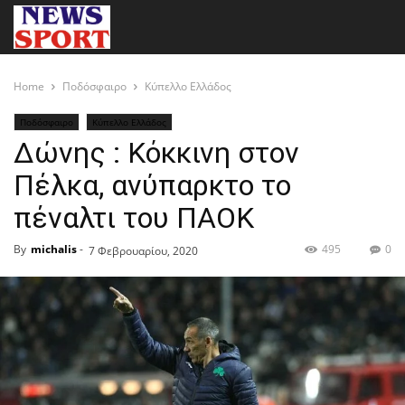
Home
Ποδόσφαιρο
Κύπελλο Ελλάδος
Ποδόσφαιρο
Κύπελλο Ελλάδος
Δώνης : Κόκκινη στον
Πέλκα, ανύπαρκτο το
πέναλτι του ΠΑΟΚ
By
michalis
-
495
0
7 Φεβρουαρίου, 2020