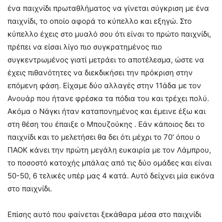
ένα παιχνίδι πρωταθλήματος να γίνεται σύγκριση με ένα
παιχνίδι, το οποίο αφορά το κύπελλο και εξηγώ. Στο
κύπελλο έχεις στο μυαλό σου ότι είναι το πρώτο παιχνίδι,
πρέπει να είσαι λίγο πιο συγκρατημένος πιο
συγκεντρωμένος γιατί μετράει το αποτέλεσμα, ώστε να
έχεις πιθανότητες να διεκδικήσει την πρόκριση στην
επόμενη φάση. Είχαμε δύο αλλαγές στην 11άδα με τον
Ανουάρ που ήτανε φρέσκα τα πόδια του και τρέχει πολύ.
Ακόμα ο Νάγκι ήταν καταπονημένος και έμεινε έξω και
στη θέση του έπαιξε ο Μπουζούκης . Εάν κάποιος δει το
παιχνίδι και το μελετήσει θα δει ότι μέχρι το 70′ όπου ο
ΠΑΟΚ κάνει την πρώτη μεγάλη ευκαιρία με τον Λάμπρου,
το ποσοστό κατοχής μπάλας από τις δύο ομάδες και είναι
50-50, 6 τελικές υπέρ μας 4 κατά. Αυτό δείχνει μία εικόνα
στο παιχνίδι.
Επίσης αυτό που φαίνεται ξεκάθαρα μέσα στο παιχνίδι