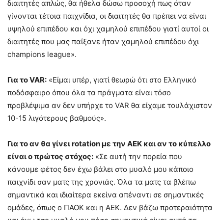
διαιτητές απλώς, θα ήθελα δώσω προσοχή πως όταν
γίνονται τέτοια παιχνίδια, οι διαιτητές θα πρέπει να είναι
υψηλού επιπέδου και όχι χαμηλού επιπέδου γιατί αυτοί οι
διαιτητές που μας παίξανε ήταν χαμηλού επιπέδου όχι
champions league».
Για το VAR:
«Είμαι υπέρ, γιατί θεωρώ ότι στο Ελληνικό
ποδόσφαιρο όπου όλα τα πράγματα είναι τόσο
προβλέψιμα αν δεν υπήρχε το VAR θα είχαμε τουλάχιστον
10-15 λιγότερους βαθμούς».
Για το αν θα γίνει rotation με την ΑΕΚ και αν το κύπελλο
είναι ο πρώτος στόχος:
«Σε αυτή την πορεία που
κάνουμε φέτος δεν έχω βάλει στο μυαλό μου κάποιο
παιχνίδι σαν ματς της χρονιάς. Όλα τα ματς τα βλέπω
σημαντικά και ιδιαίτερα εκείνα απέναντι σε σημαντικές
ομάδες, όπως ο ΠΑΟΚ και η ΑΕΚ. Δεν βάζω προτεραιότητα