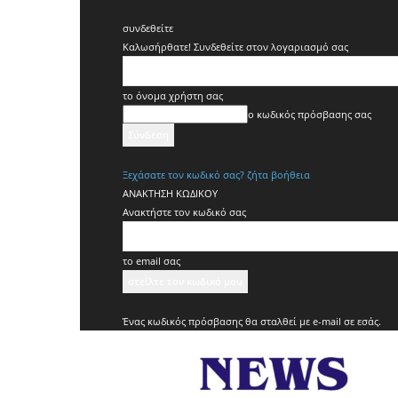
συνδεθείτε
Καλωσήρθατε! Συνδεθείτε στον λογαριασμό σας
το όνομα χρήστη σας
ο κωδικός πρόσβασης σας
Ξεχάσατε τον κωδικό σας? ζήτα βοήθεια
ΑΝΑΚΤΗΣΗ ΚΩΔΙΚΟΥ
Ανακτήστε τον κωδικό σας
το email σας
Ένας κωδικός πρόσβασης θα σταλθεί με e-mail σε εσάς.
News
Sports