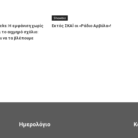
Showbiz
ocks: Η εμφάνιση χωρίς
Εκτός ΣΚΑΪ οι «Ράδιο Αρβύλα»!
ι το αιχμηρό σχόλιο:
αι να τα βλέπουμε
Ημερολόγιο
Κ