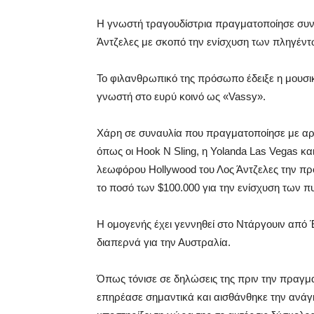
Η γνωστή τραγουδίστρια πραγματοποίησε συν
Άντζελες με σκοπό την ενίσχυση των πληγέν
Το φιλανθρωπικό της πρόσωπο έδειξε η μουσι
γνωστή στο ευρύ κοινό ως «Vassy».
Χάρη σε συναυλία που πραγματοποίησε με αρ
όπως οι Hook N Sling, η Yolanda Las Vegas κα
λεωφόρου Hollywood του Λος Άντζελες την π
το ποσό των $100.000 για την ενίσχυση των 
Η ομογενής έχει γεννηθεί στο Ντάργουιν από 
διαπερνά για την Αυστραλία.
Όπως τόνισε σε δηλώσεις της πριν την πραγμ
επηρέασε σημαντικά και αισθάνθηκε την ανάγ