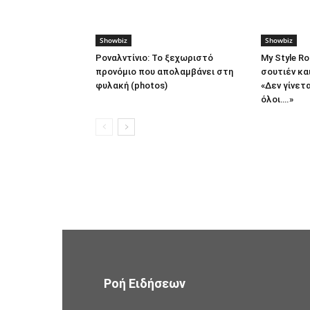
Showbiz
Showbiz
Ροναλντίνιο: Το ξεχωριστό
My Style R
προνόμιο που απολαμβάνει στη
σουτιέν κα
φυλακή (photos)
«Δεν γίνετ
όλοι….»
Ροή Ειδήσεων