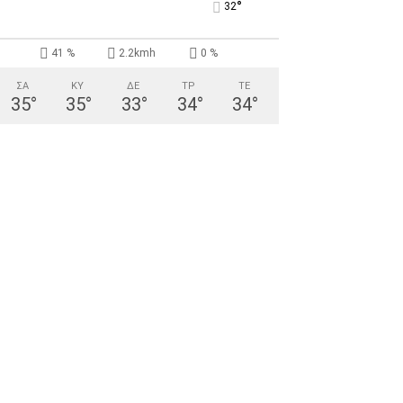
°
32
41 %
2.2kmh
0 %
ΣΑ
ΚΥ
ΔΕ
ΤΡ
ΤΕ
35
°
35
°
33
°
34
°
34
°