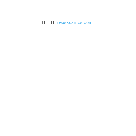
ΠΗΓΗ:
neoskosmos.com
μερίδιο