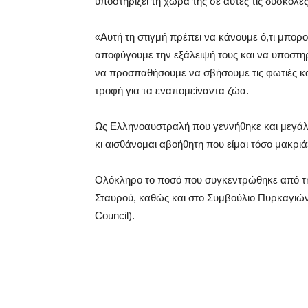
υποστηρίξει τη χώρα της σε αυτές τις δύσκολες
«Αυτή τη στιγμή πρέπει να κάνουμε ό,τι μπορ
αποφύγουμε την εξάλειψή τους και να υποστηρί
να προσπαθήσουμε να σβήσουμε τις φωτιές και
τροφή για τα εναπομείναντα ζώα.
Ως Ελληνοαυστραλή που γεννήθηκε και μεγάλω
κι αισθάνομαι αβοήθητη που είμαι τόσο μακριά»
Ολόκληρο το ποσό που συγκεντρώθηκε από τη 
Σταυρού, καθώς και στο Συμβούλιο Πυρκαγιών 
Council).