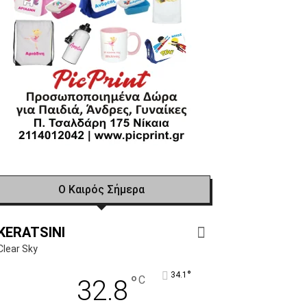
Ο Καιρός Σήμερα
KERATSINI
Clear Sky
°
34.1
°
C
32.8