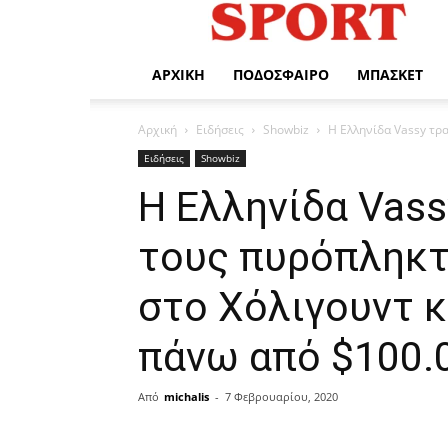
Η
Αθλητική
σας
ενημέρωση
ΑΡΧΙΚΉ
ΠΟΔΌΣΦΑΙΡΟ
ΜΠΆΣΚΕΤ
Αρχική
Ειδήσεις
Showbiz
H Ελληνίδα Vassy τρα
Ειδήσεις
Showbiz
H Ελληνίδα Vass
τους πυρόπληκτ
στο Χόλιγουντ 
πάνω από $100.
Από
michalis
-
7 Φεβρουαρίου, 2020
μερίδιο