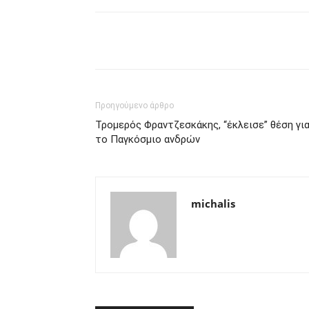
μερίδιο
Προηγούμενο άρθρο
Τρομερός Φραντζεσκάκης, “έκλεισε” θέση γι
το Παγκόσμιο ανδρών
michalis