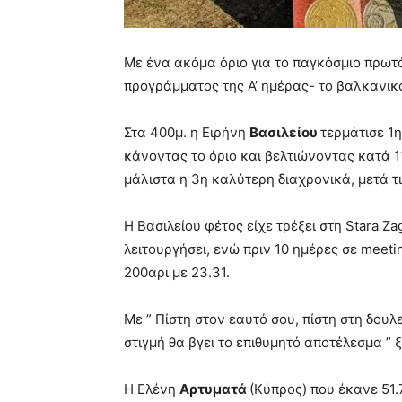
Με ένα ακόμα όριο για το παγκόσμιο πρωτ
προγράμματος της Α’ ημέρας- το βαλκανικό
Στα 400μ. η Ειρήνη
Βασιλείου
τερμάτισε 1η
κάνοντας το όριο και βελτιώνοντας κατά 11
μάλιστα η 3η καλύτερη διαχρονικά, μετά 
Η Βασιλείου φέτος είχε τρέξει στη Stara Z
λειτουργήσει, ενώ πριν 10 ημέρες σε meet
200αρι με 23.31.
Με ” Πίστη στον εαυτό σου, πίστη στη δουλ
στιγμή θα βγει το επιθυμητό αποτέλεσμα ”
Η Ελένη
Αρτυματά
(Κύπρος) που έκανε 51.7