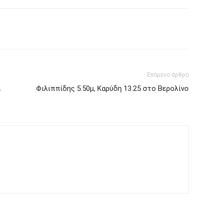
Επόμενο άρθρο
α
Φιλιππίδης 5.50μ, Καρύδη 13.25 στο Βερολίνο