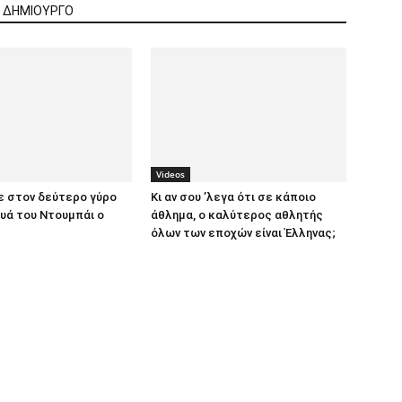
Ν ΔΗΜΙΟΥΡΓΟ
Videos
ε στον δεύτερο γύρο
Κι αν σου ’λεγα ότι σε κάποιο
υά του Ντουμπάι ο
άθλημα, ο καλύτερος αθλητής
όλων των εποχών είναι Έλληνας;