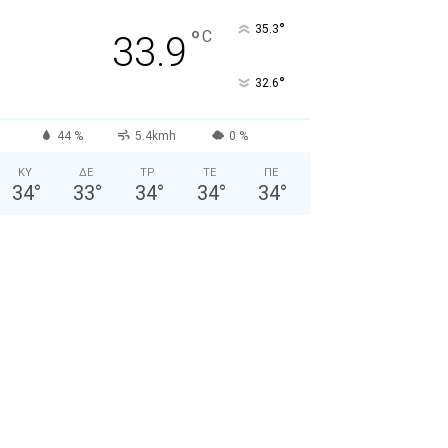
°
35.3
°
C
33.9
°
32.6
44 %
5.4kmh
0 %
ΚΥ
ΔΕ
ΤΡ
ΤΕ
ΠΕ
34
°
33
°
34
°
34
°
34
°