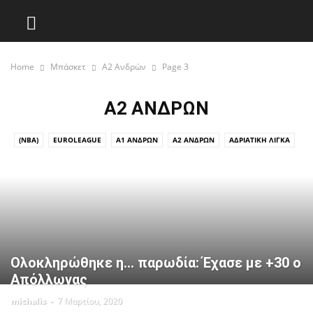
Home
Μπάσκετ
Α2 Ανδρών
Page 3
Α2 ΑΝΔΡΏΝ
(NBA)
EUROLEAGUE
Α1 ΑΝΔΡΏΝ
Α2 ΑΝΔΡΏΝ
ΑΔΡΙΑΤΙΚΉ ΛΊΓΚΑ
ΕΘΝΙΚΉ
ΚΎΠΕΛΛΟ 2019-2020
ΠΑΓΚΌΣΜΙΟ
Ολοκληρώθηκε η… παρωδία: Έχασε με +30 ο
Απόλλωνας
michalis
-
7 Μαρτίου, 2020