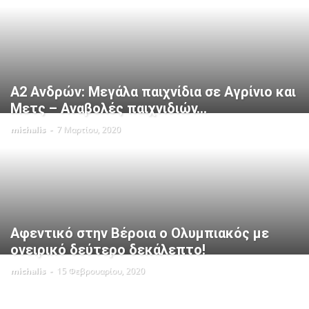
Α2 Ανδρών: Μεγάλα παιχνίδια σε Αγρίνιο και
Μετς – Αναβολές παιχνιδιών...
michalis
-
7 Μαρτίου, 2020
Αφεντικό στην Βέροια ο Ολυμπιακός με
ονειρικό δεύτερο δεκάλεπτο!
michalis
-
15 Φεβρουαρίου, 2020