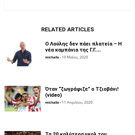
RELATED ARTICLES
Ο Λούλης δεν πάει πλατεία – H
νέα καμπάνια της Γ.Γ....
10 Μαΐου, 2020
michalis
-
Όταν “ζωγράφιζε” ο Τζιοβάνι!
(video)
11 Απριλίου, 2020
michalis
-
Τα 20 καλύτερα γκολ του