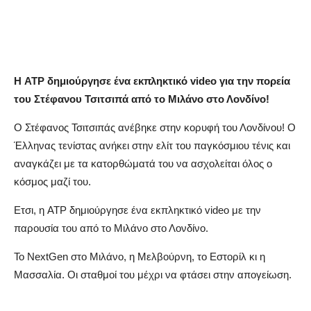
Share
Η ATP
δημιούργησε ένα εκπληκτικό video
για την πορεία
του Στέφανου Τσιτσιπά από το Μιλάνο στο Λονδίνο!
Ο Στέφανος Τσιτσιπάς ανέβηκε στην κορυφή του Λονδίνου! Ο
Έλληνας τενίστας ανήκει στην ελίτ του παγκόσμιου τένις και
αναγκάζει με τα κατορθώματά του να ασχολείται όλος ο
κόσμος μαζί του.
Ετσι, η ATP δημιούργησε ένα εκπληκτικό video με την
παρουσία του από το Μιλάνο στο Λονδίνο.
Το NextGen στο Μιλάνο, η Μελβούρνη, το Εστορίλ κι η
Μασσαλία. Οι σταθμοί του μέχρι να φτάσει στην απογείωση.