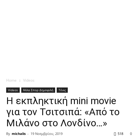
Home
Videos
Videos
Άλλα Σπορ Δημοφιλή
Τένις
Η εκπληκτική mini movie
για τον Τσιτσιπά: «Από το
Μιλάνο στο Λονδίνο…»
By
michalis
-
19 Νοεμβρίου, 2019
518
0