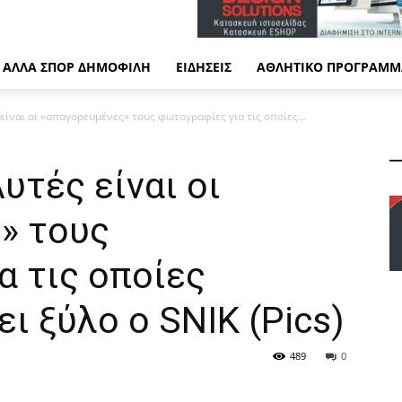
ΆΛΛΑ ΣΠΟΡ ΔΗΜΟΦΙΛΉ
ΕΙΔΉΣΕΙΣ
ΑΘΛΗΤΙΚΌ ΠΡΌΓΡΑΜΜ
 είναι οι «απαγορευμένες» τους φωτογραφίες για τις οποίες...
υτές είναι οι
» τους
α τις οποίες
ι ξύλο ο SNIK (Pics)
489
0