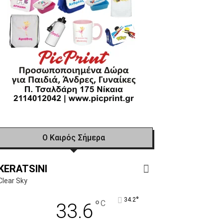
Ο Καιρός Σήμερα
KERATSINI
Clear Sky
°
34.2
°
C
33.6