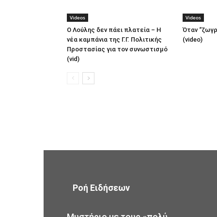
Videos
Videos
Ο Λούλης δεν πάει πλατεία – H
Όταν “ζωγρ
νέα καμπάνια της Γ.Γ. Πολιτικής
(video)
Προστασίας για τον συνωστισμό
(vid)
Ροή Ειδήσεων
Μυστήριο με τους «πολύ