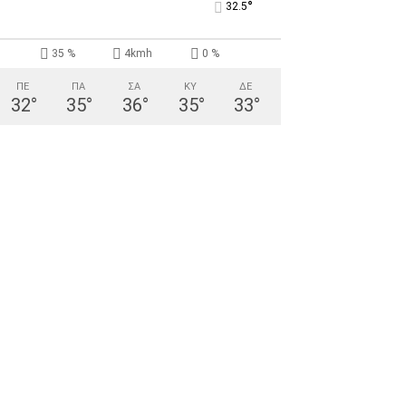
°
32.5
35 %
4kmh
0 %
ΠΕ
ΠΑ
ΣΑ
ΚΥ
ΔΕ
32
°
35
°
36
°
35
°
33
°