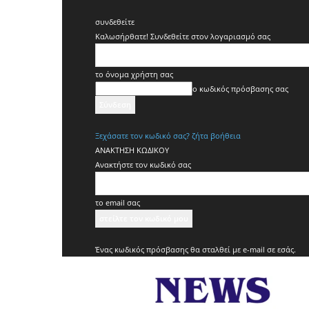
συνδεθείτε
Καλωσήρθατε! Συνδεθείτε στον λογαριασμό σας
το όνομα χρήστη σας
ο κωδικός πρόσβασης σας
Ξεχάσατε τον κωδικό σας? ζήτα βοήθεια
ΑΝΑΚΤΗΣΗ ΚΩΔΙΚΟΥ
Ανακτήστε τον κωδικό σας
το email σας
Ένας κωδικός πρόσβασης θα σταλθεί με e-mail σε εσάς.
News
Sports