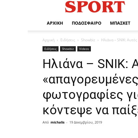
Η
Αθλητική
σας
ενημέρωση
ΑΡΧΙΚΉ
ΠΟΔΌΣΦΑΙΡΟ
ΜΠΆΣΚΕΤ
Αρχική
Ειδήσεις
Showbiz
Ηλιάνα – SNIK: Αυτές
Ειδήσεις
Showbiz
Videos
Ηλιάνα – SNIK: Α
«απαγορευμένες
φωτογραφίες γι
κόντεψε να παίξε
Από
michalis
-
19 Δεκεμβρίου, 2019
μερίδιο