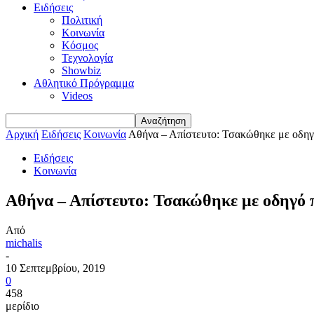
Ειδήσεις
Πολιτική
Κοινωνία
Κόσμος
Τεχνολογία
Showbiz
Αθλητικό Πρόγραμμα
Videos
Αρχική
Ειδήσεις
Κοινωνία
Αθήνα – Απίστευτο: Τσακώθηκε με οδηγ
Ειδήσεις
Κοινωνία
Αθήνα – Απίστευτο: Τσακώθηκε με οδηγό
Από
michalis
-
10 Σεπτεμβρίου, 2019
0
458
μερίδιο