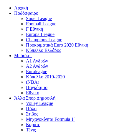
Αρχική
Ποδόσφαιρο
Super League
Football League
Γ Εθνική
Europa League
Champions League
Προκριματικά Euro 2020 Εθνική
Κύπελλο Ελλάδος
Μπάσκετ
Α1 Ανδρών
Α2 Ανδρών
Euroleague
Κύπελλο 2019-2020
(NBA)
Παγκόσμιο
Εθνική
Άλλα Σπορ Δημοφιλή
Volley League
Πόλο
Στίβος
Μηχανοκίνητα Formula 1′
Καράτε
Τένις