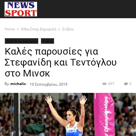
Home
Άλλα Σπορ Δημοφιλή
Στίβος
Άλλα Σπορ Δημοφιλή
Στίβος
Καλές παρουσίες για
Στεφανίδη και Τεντόγλου
στο Μινσκ
By
michalis
-
497
0
10 Σεπτεμβρίου, 2019