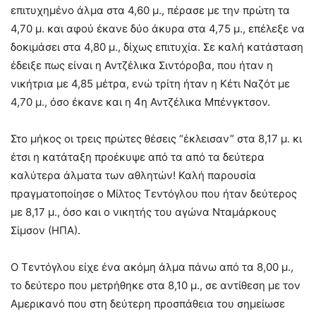
επιτυχημένο άλμα στα 4,60 μ., πέρασε με την πρώτη τα
4,70 μ. και αφού έκανε δύο άκυρα στα 4,75 μ., επέλεξε να
δοκιμάσει στα 4,80 μ., δίχως επιτυχία. Σε καλή κατάσταση
έδειξε πως είναι η Αντζέλικα Σιντόροβα, που ήταν η
νικήτρια με 4,85 μέτρα, ενώ τρίτη ήταν η Κέτι Ναζότ με
4,70 μ., όσο έκανε και η 4η Αντζέλικα Μπένγκτσον.
Στο μήκος οι τρεις πρώτες θέσεις “έκλεισαν” στα 8,17 μ. κι
έτσι η κατάταξη προέκυψε από τα από τα δεύτερα
καλύτερα άλματα των αθλητών! Καλή παρουσία
πραγματοποίησε ο Μίλτος Τεντόγλου που ήταν δεύτερος
με 8,17 μ., όσο και ο νικητής του αγώνα Νταμάρκους
Σίμσον (ΗΠΑ).
Ο Τεντόγλου είχε ένα ακόμη άλμα πάνω από τα 8,00 μ.,
το δεύτερο που μετρήθηκε στα 8,10 μ., σε αντίθεση με τον
Αμερικανό που στη δεύτερη προσπάθεια του σημείωσε