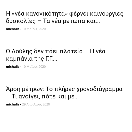
Η «νέα κανονικότητα» φέρνει καινούργιες
δυσκολίες – Τα νέα μέτωπα και...
michalis
-
10 Μαΐου, 2020
Ο Λούλης δεν πάει πλατεία – H νέα
καμπάνια της Γ.Γ....
michalis
-
10 Μαΐου, 2020
Άρση μέτρων: Το πλήρες χρονοδιάγραμμα
– Τι ανοίγει, πότε και με...
michalis
-
29 Απριλίου, 2020